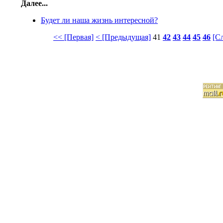
Далее...
Будет ли наша жизнь интересной?
<< [Первая]
< [Предыдущая]
41
42
43
44
45
46
[С