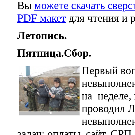
Вы
можете скачать сверс
PDF макет
для чтения и 
Летопись.
Пятница.Сбор.
Первый во
невыполнен
на неделе,
проводил Л
СРП
невыполне
задач: оплаты, сайт, СРП