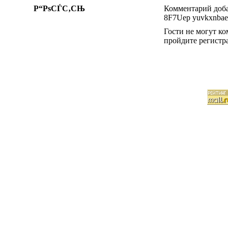
Р“РѕСЃС‚СЊ
Комментарий добав
8F7Uep yuvkxnba
Гости не могут к
пройдите регистр