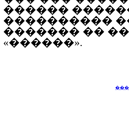
������ �����
���������� �
������� �� ��
«������».
���