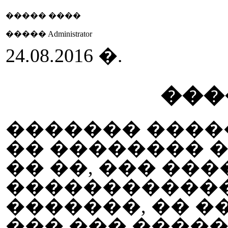
����� ����
����� Administrator
24.08.2016 �.
���
������� ����
�� �������� 
�� ��, ��� ��
��
���������
�������, �� �
��� ��� �����