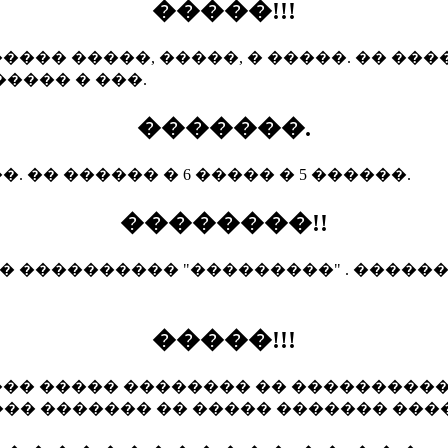
�����!!!
��� �����, �����, � �����. �� ���
����� � ���.
�������.
 �� ������ � 6 ����� � 5 ������.
��������!!
 ���������� "���������" . �����
�����!!!
�� ����� �������� �� ���������� 
����� ������� �� ����� ������� ���