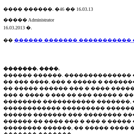
���� ������. �46 �� 16.03.13
����� Administrator
16.03.2013 �.
��
������ ������� ����������� �
�������. ����.
������ ������. �������������� �
�� ��� ����, ��� � ����� � ������
�� ����� ������ ��� � ���� �����
��� � ���� � ��� �� ��� ����� � �
�������� ����������� �������, �
������������ ��������� ������ 
������ ������� ��� �������� ���
������ �� ���� ��� � ��� � ����
�������� ������, �� ����� ���� 