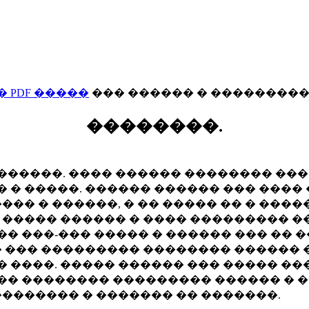
 PDF �����
��� ������ � ��������
��������.
�����. ���� ������ �������� ����
� � �����. ������ ������ ��� ���� 
��� � ������, � �� ����� �� � ���
� ����� ������ � ���� ��������� �
� ���-��� ����� � ������ ��� �� 
��� ��������� �������� ������ �
 ����. ����� ������ ��� ����� ��
� �� �������� ��������� ������ �
�������� � ������� �� �������.