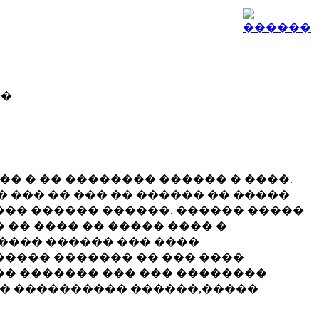
��
� � �� �������� ������ � ����.
� ��� �� ��� �� ������ �� �����
���� ������ ������. ������ �����
� �� ���� �� ����� ���� �
����� ������ ��� ����
���� ������� �� ��� ����
�� ������� ��� ��� ��������
 �� ���������� ������,�����