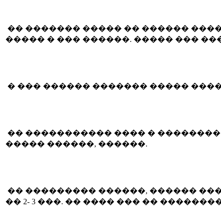
�� ������� ����� �� ������ �����
����� � ��� ������. ����� ��� ��
� ��� ������ ������� ����� �����.
�� ����������� ���� � ���������
����� ������, ������.
�� ��������� ������, ������ ���
�� 2- 3 ���. �� ���� ��� �� �����