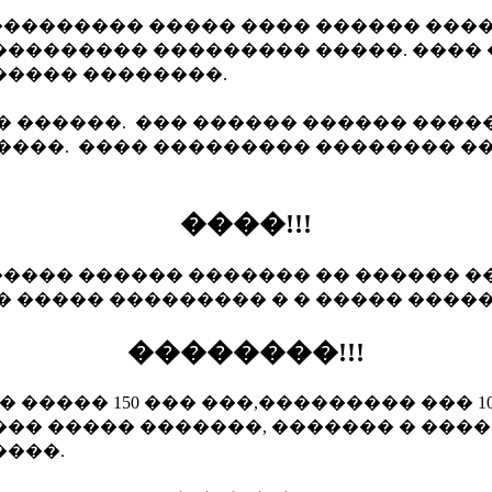
��������� ����� ���� ������ ����
���������� ��������� �����. ����
����� ��������.
� ������. ��� ������ ������ ����
����. ���� ��������� �������� �
����!!!
���� ������ ������� �� ������ �� 
 ����� ��������� � � ����� �����
��������!!!
���� 150 ��� ���,��������� ��� 100,
� ����� �������, ������� � �����
����.