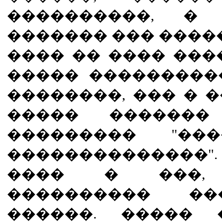
����������, � 
������� ��� �����
���� �� ���� ���
����� ���������
��������, ��� � 
����� �������
��������� "��
��������������"
���� � ���,
���������� ��
������. ����� 