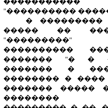
�����������
"���������� ����
� ��������� �
����� �� ����
"���������"
���������� ���
������� "� � �
������� � ���
�������� � ����
������� ����� 
�������� ��
��������� � ��, 