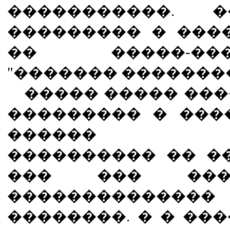
�����������. 
��������� � ���
�� �����-����
"������� ��������
����� ����� ����
��������� � ���
������ ��
���������� �� �
��� ��� �����
�������������
��������. � � ��