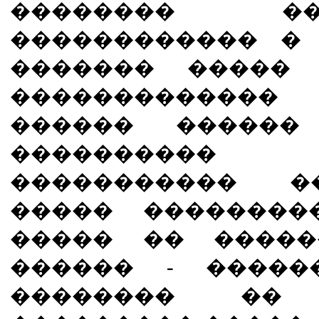
�������� �
������������ �
������� ����� 
�������������
������ ������ 
���������� 
����������� �
����� ��������
����� �� �����
������ - �����
�������� �� 