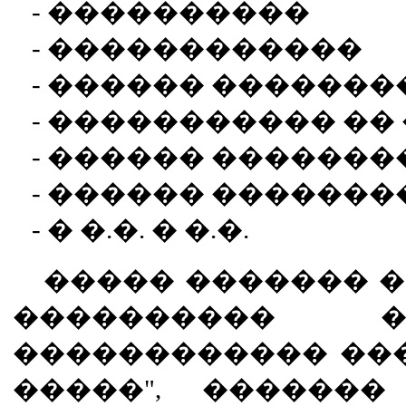
- ����������
- ������������
- ������ �������
- ����������� ��
- ������ �������
- ������ �������
- � �.�. � �.�.
����� ������� �
���������� 
������������ ��
�����", ������