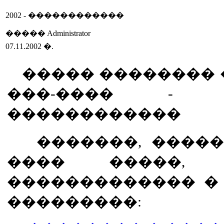
2002 - ������������
����� Administrator
07.11.2002 �.
����� �������� 
���-���� - 
������������
�������, �����
���� �����, �
������������� �
���������: