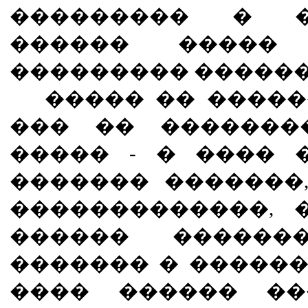
��������� � �
������ �����
��������� ������
����� �� ������
��� �� �������
����� - � ���� 
������� �������
�������������, 
������ ������
������� � ������
���� ������ ��