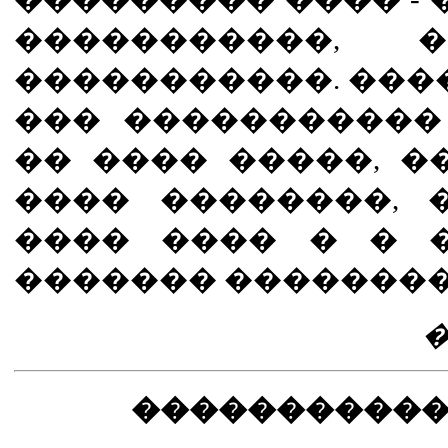
�����������,
�����������. ����
��� �����������
�� ���� �����, 
���� ��������, 
���� ���� � � 
������� ��������
�����������