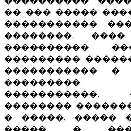
���������� ����
�� ��� ����� ���
����������� ��
��������. ���
���������� ��
��������� �����
����������� � 
���������
�����������.
�������� ������
� �����, ����� 
����� � ���