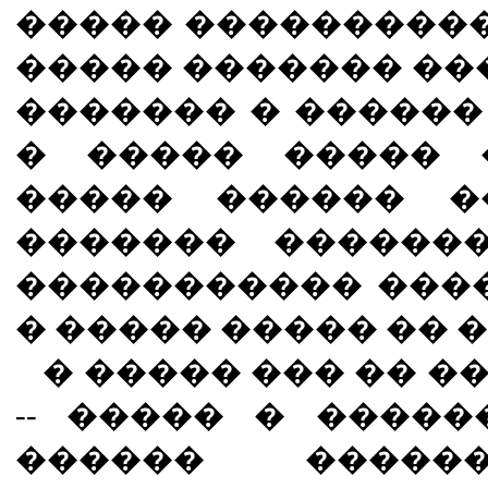
����� ����������
����� ������� ���
������� � ������ 
� ����� ����� 
����� ������ �
������� ������
����������� ���
� ����� ����� �� �
� ����� ��� �� �
-- ����� � ����
������ �����