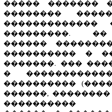
����� ������� 
�������� ����
������������� 
���������. ��
������ �������
���������� � �
�������. ��� ���
� �����������
���������� (����
������, �������� �
���������� 