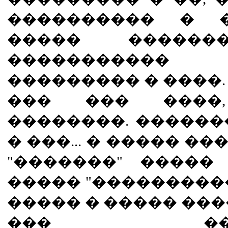
���������� � �
����� ������
�����������
��������� � ����.
��� ��� ����
��������. �������
� ���... � ����� �
"�������" �����
����� "����������
����� � ����� ���
��� �����