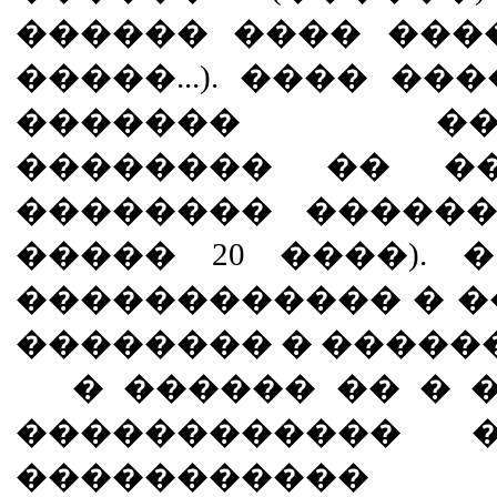
������ ���� ���
�����...). ���� �
������� ����
�������� �� ��
�������� ������
����� 20 ����). 
������������ � �
�������� � �����
� ������ �� � �
������������ 
����������� �