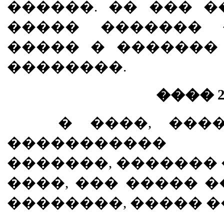
������. �� ��� 
����� ������� 
����� � �������
��������.
���� 
� ����, �����
����������� 
�������, ������� 
����, ��� ����� �
��������, ����� �