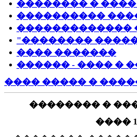
�������� � ����
���������� ���
������������� 
"�������� �����
���� �������
������ - ���� � 
���� ����� � ����
�������� � ��
���� 