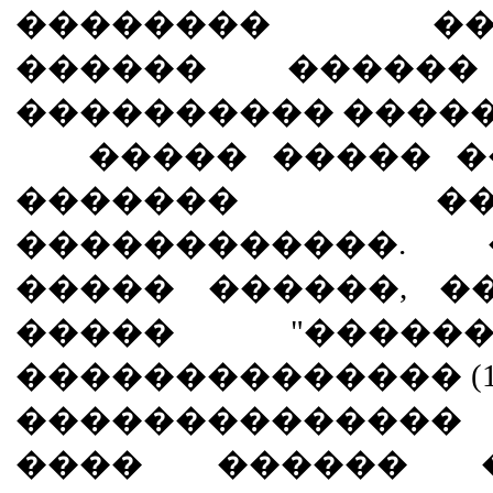
�������� ����
������ ������
���������� ������
����� ����� ��
������� 
������������.
����� ������, �
����� "������
�������������� (1 
��������������
���� ������ �