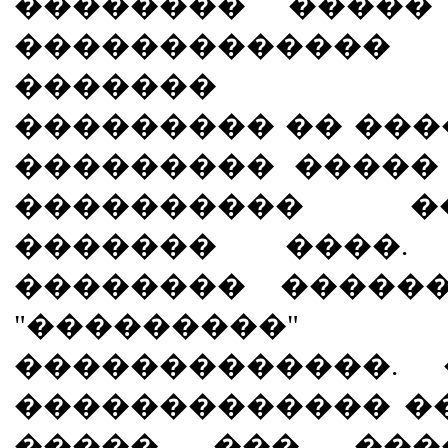
�������� �����
�����������
������� ��
��������� �� ���
��������� �����
���������� 
������� ����.
�������� �����
"�������
�������������.
������������� �
����� ��� ����