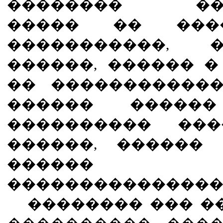
�������� ����
����� �� ����
�����������, �
������, ������ �
�� ������������
������ ������
���������� ���
������, ������
������ 
���������������
�������� ��� ��