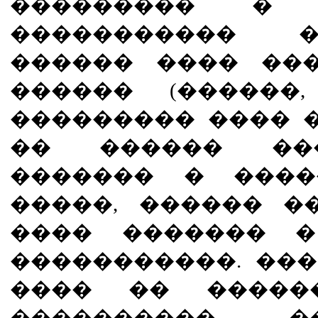
��������� �
����������� �
������ ���� ��
������ (������,
��������� ���� ��
�� ������ ���
������� � ����
�����, ������ �
���� ������� �
�����������. ��
���� �� �����
���������� �