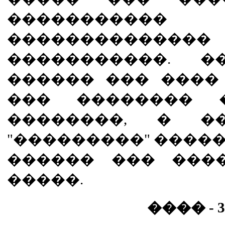
����������� 
�������������
�����������. �
������ ��� ����
��� �������� 
��������, � �
"���������" ����
������ ��� ���
�����.
���� - 3