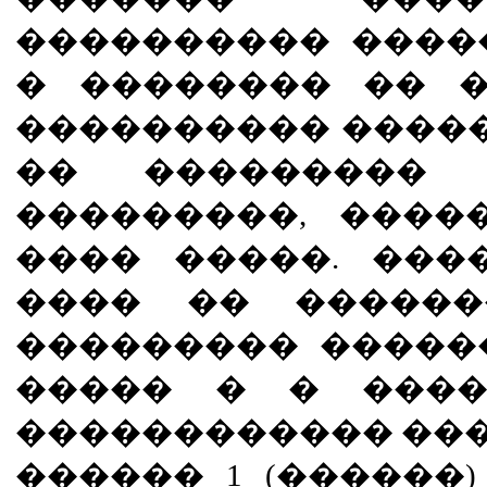
���������� ����
� �������� �� �
���������� �����
�� ���������
���������, ����
���� �����. ���
���� �� ������
��������� �����
����� � � ����
������������ ����
������ 1 (������)