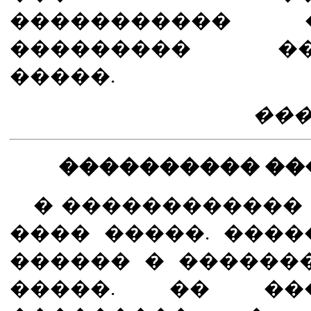
�����������
��������� ���
�����.
���
���������� ��
� ������������ 
���� �����. ���
������ � ������
�����. �� ��