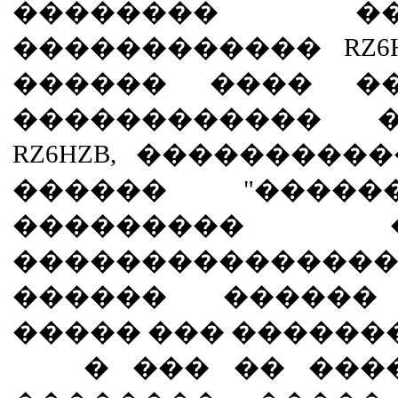
�������� ���
������������ RZ6H
������ ���� ��
������������ 
RZ6HZB, ���������
������ "������
���������
������������
������ ������
����� ��� ������
� ��� �� ����