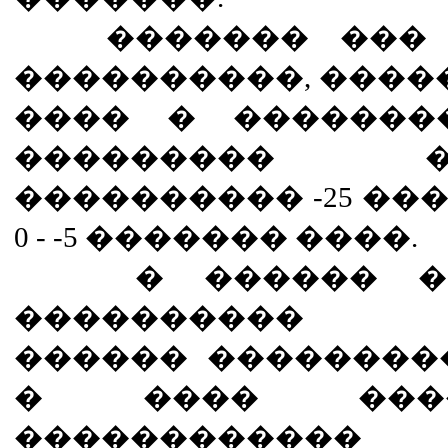
������� ��� �
����������, �����
���� � �������
��������� 
���������� -25 ��
0 - -5 ������� ����.
� ������ ��
���������� �
������ ��������
� ���� ���
�����������