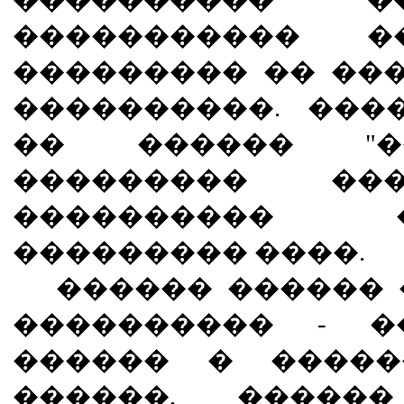
����������� �
��������� �� ��
����������. ���
�� ������ "��
��������� ��
����������
��������� ����.
������ ������ 
���������� - �
������ � �����
������, �����