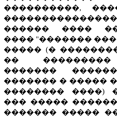
����������, ���
��������������
������ ���� ��
���� "������� ��
����� (� �������
�� ���������
������� ������
������� � ����� 
�������� ����) 
��� ����� ������
������� ����� �