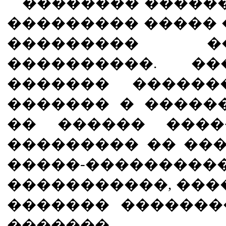
�������� ������
��������� ����� 
��������� 
����������. �
������� ������
������� � �����
�� ������ ����
��������� �� ��
�����-����������
�����������, ����
������� �������
�������.