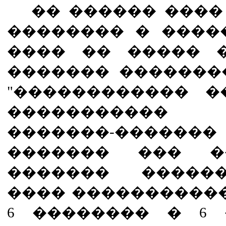
�� ������ ����
�������� � ����
���� �� ����� 
������� �������
"������������ �
�����������
�������-�����
������� ��� �
������� �����
���� ������������
6 �������� � 6 