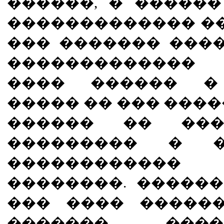
������, � �����
������������� ��
��� ������� ���
������������� 
���� ������ �
����� �� ��� ����
������ �� ���
��������� � �
����������
��������. �����
��� ���� �����
������� ����