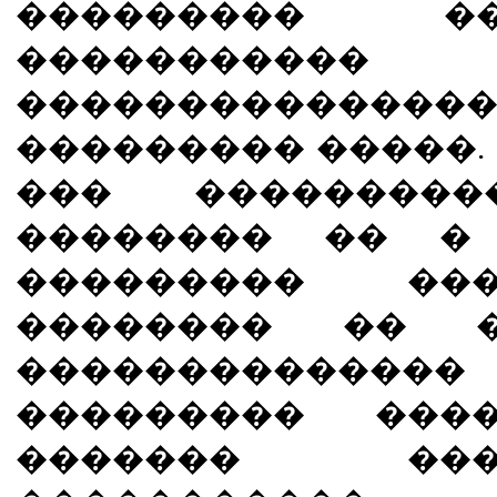
��������� ���
��������
�����������
��������� �����.
��� ���������
�������� �� �
��������� ��
�������� �� �
����������
��������� ���
������� ��