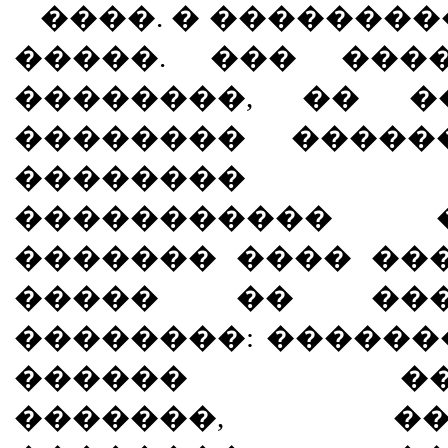
����. � ��������
�����. ��� ���
��������, �� �
�������� �����
�������� �
����������� 
������� ���� ��
����� �� ����
��������: ������
������ ����
�������, ����