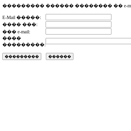
��������� ������ �������� �� e-mai
E-Mail �����:
���� ���:
��� e-mail:
����
���������: